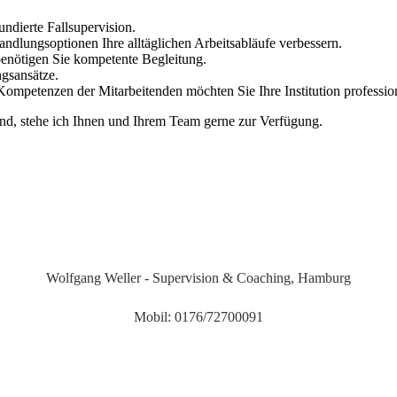
undierte Fallsupervision.
dlungsoptionen Ihre alltäglichen Arbeitsabläufe verbessern.
benötigen Sie
kompetente Begleitung.
gsansätze.
n Kompetenzen
der Mitarbeitenden möchten Sie Ihre Institution p
rofessio
sind, stehe ich Ihnen und Ihrem Team gerne zur Verfügung.
Wolfgang Weller - Supervision & Coaching, Hamburg
Mobil: 0176/72700091